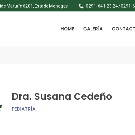
ramide Maturín 6201, Estado Monagas
0291-641.23.24 / 0291-
HOME
GALERÍA
CONTAC
Dra. Susana Cedeño
PEDIATRÍA