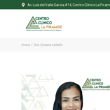
Av. Luis del Valle García #14, Centro Clínico La Pi
Home
Dra. Susana Cedeño