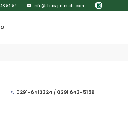
643.51.59
info@clinicapiramide.com
TO
0291-6412324 / 0291 643-5159